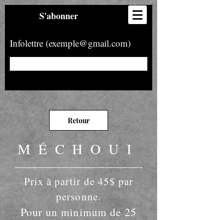
S'abonner
Infolettre (exemple@gmail.com)
Retour
MÉCHOUI
Prix à partir de 45$ par
personne.
Pour un minimum de 25